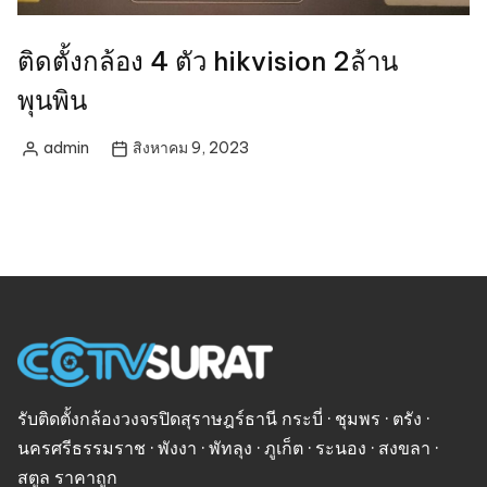
ติดตั้งกล้อง 4 ตัว hikvision 2ล้าน
พุนพิน
admin
สิงหาคม 9, 2023
Posted
by
รับติดตั้งกล้องวงจรปิดสุราษฎร์ธานี กระบี่ · ชุมพร · ตรัง ·
นครศรีธรรมราช · พังงา · พัทลุง · ภูเก็ต · ระนอง · สงขลา ·
สตูล ราคาถูก