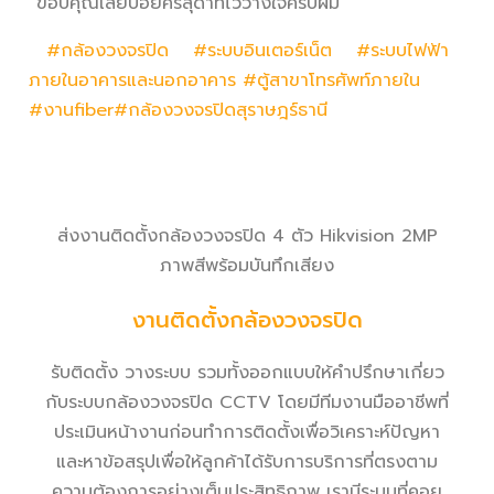
“ขอบคุณเสี่ยบอยศรีสุดาที่ไว้วางใจครับผม”
#กล้องวงจรปิด
#ระบบอินเตอร์เน็ต
#ระบบไฟฟ้า
ภายในอาคารและนอกอาคาร
#ตู้สาขาโทรศัพท์ภายใน
#งานfiber
#กล้องวงจรปิดสุราษฎร์ธานี
ส่งงานติดตั้งกล้องวงจรปิด 4 ตัว Hikvision 2MP
ภาพสีพร้อมบันทึกเสียง
งานติดตั้งกล้องวงจรปิด
รับติดตั้ง วางระบบ รวมทั้งออกแบบให้คำปรึกษาเกี่ยว
กับระบบกล้องวงจรปิด CCTV โดยมีทีมงานมืออาชีพที่
ประเมินหน้างานก่อนทำการติดตั้งเพื่อวิเคราะห์ปัญหา
และหาข้อสรุปเพื่อให้ลูกค้าได้รับการบริการที่ตรงตาม
ความต้องการอย่างเต็มประสิทธิภาพ เรามีระบบที่คอย