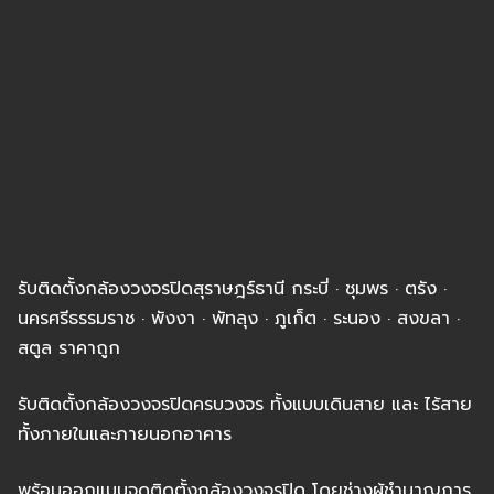
รับติดตั้งกล้องวงจรปิดสุราษฎร์ธานี กระบี่ · ชุมพร · ตรัง ·
นครศรีธรรมราช · พังงา · พัทลุง · ภูเก็ต · ระนอง · สงขลา ·
สตูล ราคาถูก
รับติดตั้งกล้องวงจรปิดครบวงจร ทั้งแบบเดินสาย และ ไร้สาย
ทั้งภายในและภายนอกอาคาร
พร้อมออกแบบจุดติดตั้งกล้องวงจรปิด โดยช่างผู้ชำนาญการ