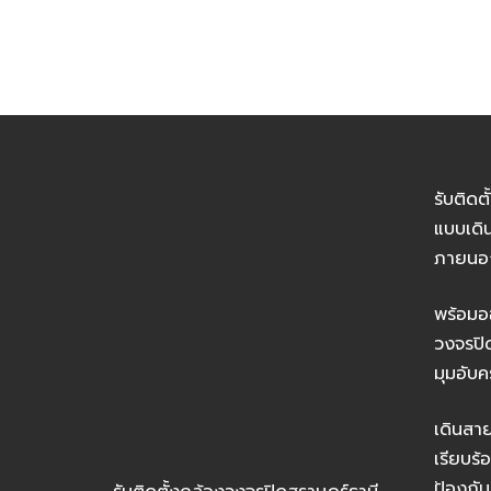
รับติดต
แบบเดิ
ภายนอ
พร้อมอ
วงจรปิ
มุมอับค
เดินส
เรียบร
ป้องกัน