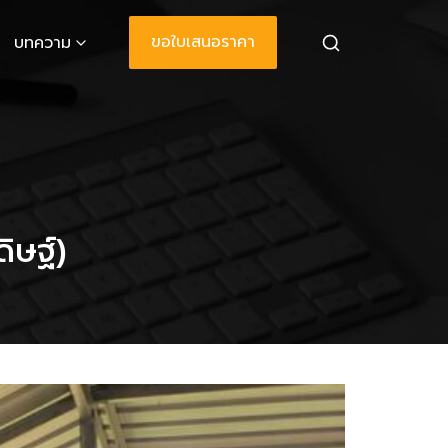
ขอใบเสนอราคา
บทความ
ิษฐ์)