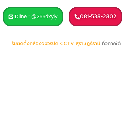
081-538-2802
IDline : @266dxyiy
รับติดตั้งกล้องวงจรปิด CCTV
สุราษฎร์ธานี
ทั่วภาคใต้