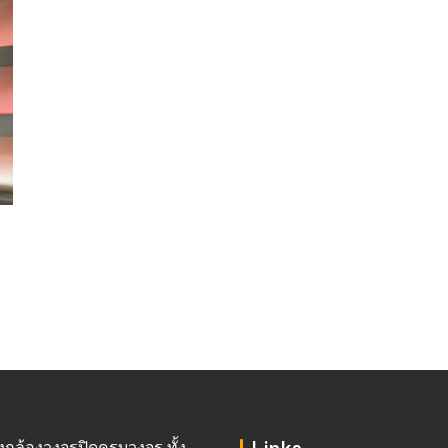
ั้งกล้องวงจรปิดครบวงจร ทั้ง