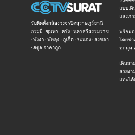
แบบเดิ
และภา
รับติดตั้งกล้องวงจรปิดสุราษฎร์ธานี
กระบี่ · ชุมพร · ตรัง · นครศรีธรรมราช
พร้อมอ
· พังงา · พัทลุง · ภูเก็ต · ระนอง · สงขลา
โดยช่า
· สตูล ราคาถูก
ทุกมุม 
เดินสา
สวยงาม
แทะได้เ