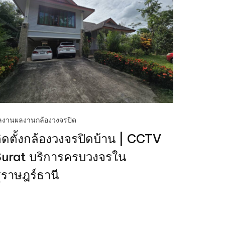
ลงาน
ผลงานกล้องวงจรปิด
ิดตั้งกล้องวงจรปิดบ้าน | CCTV
urat บริการครบวงจรใน
ุราษฎร์ธานี