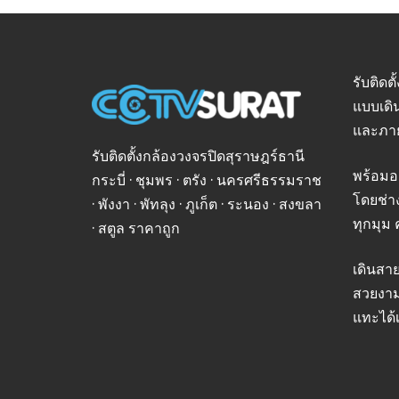
รับติดต
แบบเดิ
และภา
รับติดตั้งกล้องวงจรปิดสุราษฎร์ธานี
พร้อมอ
กระบี่ · ชุมพร · ตรัง · นครศรีธรรมราช
โดยช่า
· พังงา · พัทลุง · ภูเก็ต · ระนอง · สงขลา
ทุกมุม 
· สตูล ราคาถูก
เดินสา
สวยงาม
แทะได้เ