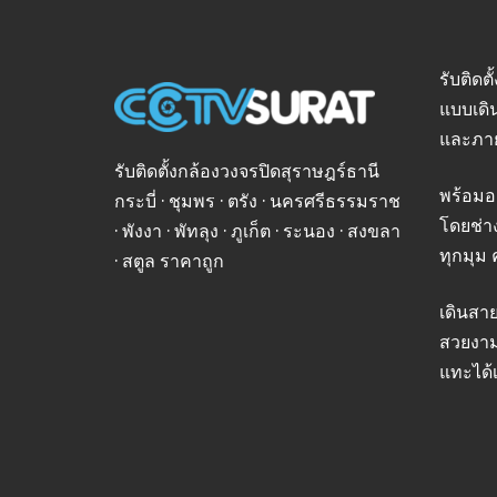
รับติดต
แบบเดิ
และภา
รับติดตั้งกล้องวงจรปิดสุราษฎร์ธานี
พร้อมอ
กระบี่ · ชุมพร · ตรัง · นครศรีธรรมราช
โดยช่า
· พังงา · พัทลุง · ภูเก็ต · ระนอง · สงขลา
ทุกมุม 
· สตูล ราคาถูก
เดินสา
สวยงาม
แทะได้เ