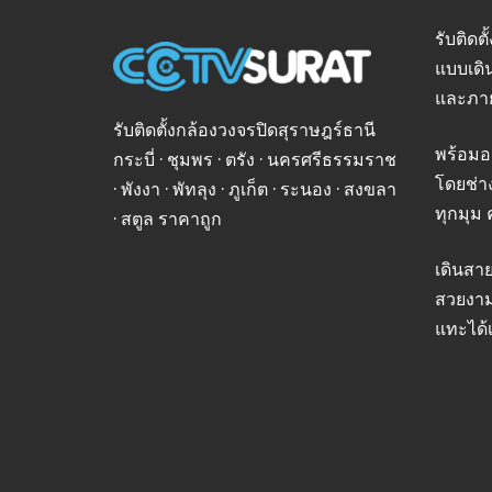
รับติดต
แบบเดิ
และภา
รับติดตั้งกล้องวงจรปิดสุราษฎร์ธานี
พร้อมอ
กระบี่ · ชุมพร · ตรัง · นครศรีธรรมราช
โดยช่า
· พังงา · พัทลุง · ภูเก็ต · ระนอง · สงขลา
ทุกมุม 
· สตูล ราคาถูก
เดินสา
สวยงาม
แทะได้เ