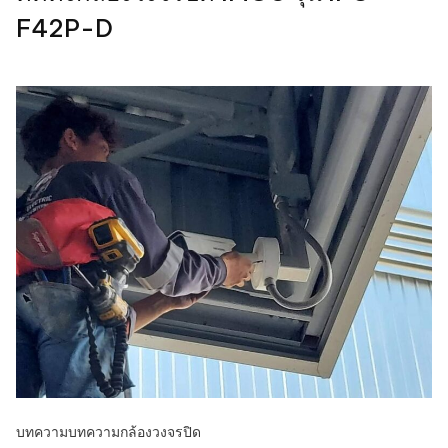
F42P-D
บทความ
บทความกล้องวงจรปิด