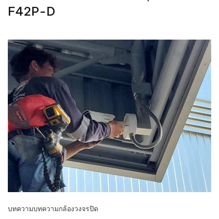
F42P-D
บทความ
บทความกล้องวงจรปิด