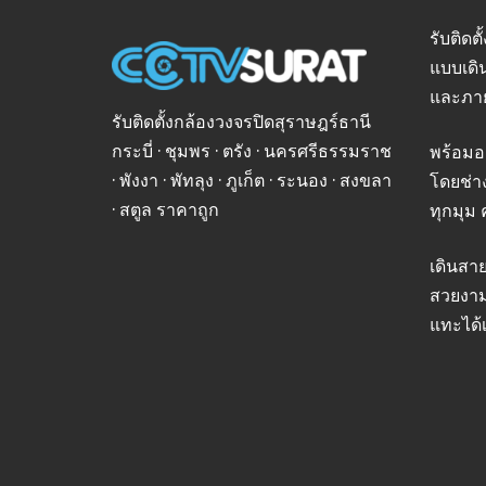
รับติดต
แบบเดิ
และภา
รับติดตั้งกล้องวงจรปิดสุราษฎร์ธานี
กระบี่ · ชุมพร · ตรัง · นครศรีธรรมราช
พร้อมอ
· พังงา · พัทลุง · ภูเก็ต · ระนอง · สงขลา
โดยช่า
· สตูล ราคาถูก
ทุกมุม 
เดินสา
สวยงาม
แทะได้เ