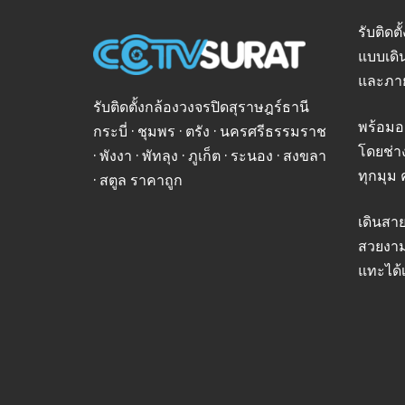
รับติดต
แบบเดิ
และภา
รับติดตั้งกล้องวงจรปิดสุราษฎร์ธานี
พร้อมอ
กระบี่ · ชุมพร · ตรัง · นครศรีธรรมราช
โดยช่า
· พังงา · พัทลุง · ภูเก็ต · ระนอง · สงขลา
ทุกมุม 
· สตูล ราคาถูก
เดินสา
สวยงาม
แทะได้เ