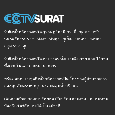
รับติดตั้งกล้องวงจรปิดสุราษฎร์ธานี กระบี่ · ชุมพร · ตรัง ·
นครศรีธรรมราช · พังงา · พัทลุง · ภูเก็ต · ระนอง · สงขลา ·
สตูล ราคาถูก
รับติดตั้งกล้องวงจรปิดครบวงจร ทั้งแบบเดินสาย และ ไร้สาย
ทั้งภายในและภายนอกอาคาร
พร้อมออกแบบจุดติดตั้งกล้องวงจรปิด โดยช่างผู้ชำนาญการ
ส่องมุมอับครบทุกมุม ครอบคลุมทั่วบริเวณ
เดินสายสัญญาณแบบร้อยท่อ เรียบร้อย สวยงาม และทนทาน
ป้องกันสัตว์กัดแทะได้เป็นอย่างดี