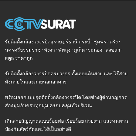
รับติดตั้งกล้องวงจรปิดสุราษฎร์ธานี กระบี่ · ชุมพร · ตรัง ·
นครศรีธรรมราช · พังงา · พัทลุง · ภูเก็ต · ระนอง · สงขลา ·
สตูล ราคาถูก
รับติดตั้งกล้องวงจรปิดครบวงจร ทั้งแบบเดินสาย และ ไร้สาย
ทั้งภายในและภายนอกอาคาร
พร้อมออกแบบจุดติดตั้งกล้องวงจรปิด โดยช่างผู้ชำนาญการ
ส่องมุมอับครบทุกมุม ครอบคลุมทั่วบริเวณ
เดินสายสัญญาณแบบร้อยท่อ เรียบร้อย สวยงาม และทนทาน
ป้องกันสัตว์กัดแทะได้เป็นอย่างดี