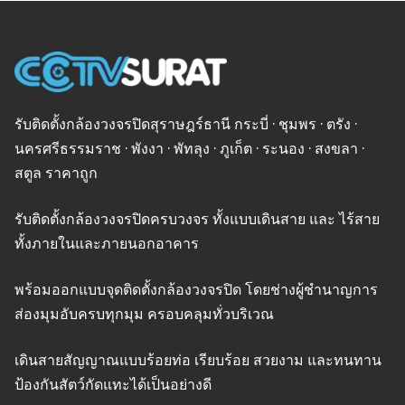
รับติดตั้งกล้องวงจรปิดสุราษฎร์ธานี กระบี่ · ชุมพร · ตรัง ·
นครศรีธรรมราช · พังงา · พัทลุง · ภูเก็ต · ระนอง · สงขลา ·
สตูล ราคาถูก
รับติดตั้งกล้องวงจรปิดครบวงจร ทั้งแบบเดินสาย และ ไร้สาย
ทั้งภายในและภายนอกอาคาร
พร้อมออกแบบจุดติดตั้งกล้องวงจรปิด โดยช่างผู้ชำนาญการ
ส่องมุมอับครบทุกมุม ครอบคลุมทั่วบริเวณ
เดินสายสัญญาณแบบร้อยท่อ เรียบร้อย สวยงาม และทนทาน
ป้องกันสัตว์กัดแทะได้เป็นอย่างดี