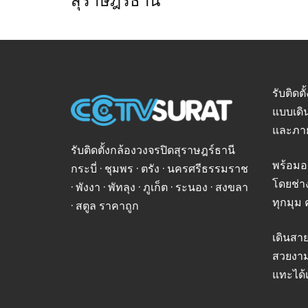
รับติดต
แบบเดิ
และภา
รับติดตั้งกล้องวงจรปิดสุราษฎร์ธานี
พร้อมอ
กระบี่ · ชุมพร · ตรัง · นครศรีธรรมราช
โดยช่า
· พังงา · พัทลุง · ภูเก็ต · ระนอง · สงขลา
ทุกมุม 
· สตูล ราคาถูก
เดินสา
สวยงาม
แทะได้เ