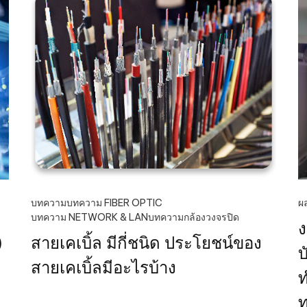
บทความ
บทความ FIBER OPTIC
ผ
บทความ NETWORK & LAN
บทความกล้องวงจรปิด
ง
)
สายเคเบิ้ล มีกี่ชนิด ประโยชน์ของ
บ
สายเคเบิ้ลมีอะไรบ้าง
ท
ท