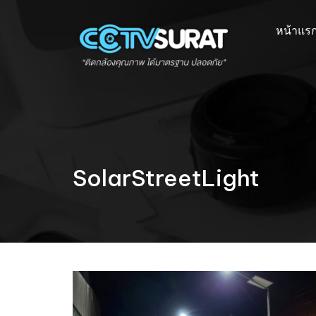
Skip
to
หน้าแร
content
SolarStreetLight