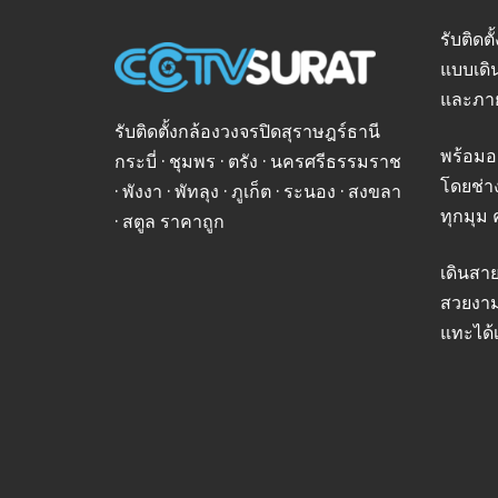
รับติดต
แบบเดิ
และภา
รับติดตั้งกล้องวงจรปิดสุราษฎร์ธานี
พร้อมอ
กระบี่ · ชุมพร · ตรัง · นครศรีธรรมราช
โดยช่า
· พังงา · พัทลุง · ภูเก็ต · ระนอง · สงขลา
ทุกมุม 
· สตูล ราคาถูก
เดินสา
สวยงาม
แทะได้เ