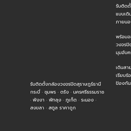
รับติดต
แบบเดิ
ภายนอ
พร้อมอ
วงจรปิ
มุมอับค
เดินส
เรียบร
ป้องกัน
รับติดตั้งกล้องวงจรปิดสุราษฎร์ธานี
กระบี่ · ชุมพร · ตรัง · นครศรีธรรมราช
· พังงา · พัทลุง · ภูเก็ต · ระนอง ·
สงขลา · สตูล ราคาถูก