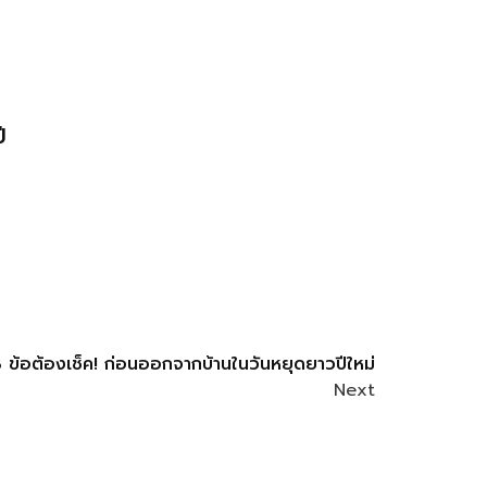
ม
ี
 ข้อต้องเช็ค! ก่อนออกจากบ้านในวันหยุดยาวปีใหม่
Next