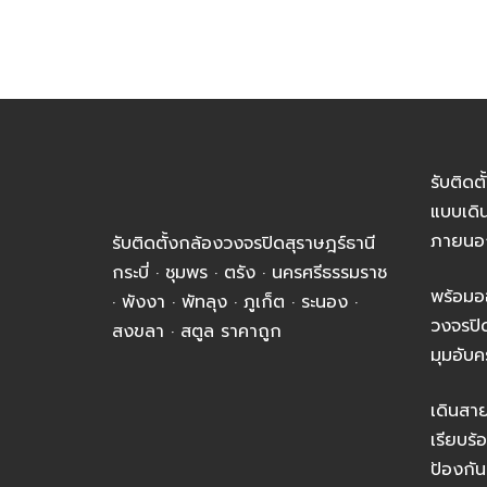
รับติดต
แบบเดิ
ภายนอ
รับติดตั้งกล้องวงจรปิดสุราษฎร์ธานี
กระบี่ · ชุมพร · ตรัง · นครศรีธรรมราช
พร้อมอ
· พังงา · พัทลุง · ภูเก็ต · ระนอง ·
วงจรปิ
สงขลา · สตูล ราคาถูก
มุมอับค
เดินส
เรียบร
ป้องกัน