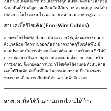
ภัย ทำให้เกิดเสียงรวมถึงแสงสว่างฉุกเฉินขึ้น จึงเหมาะสำหรับ
นำมาติดตั้งในสัญญาณเตือนอัคคีภัย ระบบควบคุมอุปกรณ์ดับ
เพลิงภายในโรงแรม โรงพยาบาล สนามบิน อาคารสูงต่างๆ
สายเคเบิ้ลรีไซเคิล (Eco-Wire Cables)
สายเคเบิ้ลรีไซเคิล คือสายที่ทำมาจากวัสดุที่ลดผลกระทบต่อ
สิ่งแวดล้อม มีความปลอดภัย ทำมาจากวัสดุรีไซเคิลที่ไม่มี
ส่วนประกอบในการทำลายสิ่งแวดล้อมอย่างฮาโดเจน จึงไม่มี
การปล่อยสารอันตรายสู่สภาพแวดล้อม ทั้งจากการเผา หรือ
การฝังกลบ จึงง่ายต่อการนำมารีไซเคิลใช้งานต่อ ดังนั้น สาย
เคเบิ้ลรีไซเคิล จึงเป็นที่นิยมในการเดินสายเคเบิ้ลในอาคาร
ของระบบเตือนการเกิดอัคคีภัย และไฟฟ้าลัดวงจร
สายเคเบิ้ลใช้ในงานแบบไหนได้บ้าง