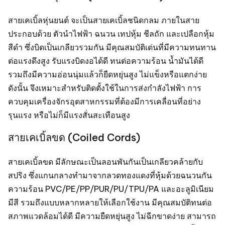
สายเคเบิ้ลหุ่นยนต์ จะเป็นสายเคเบิ้ลชนิดกลม ภายในสาย
ประกอบด้วย ตัวนำไฟฟ้า ฉนวน เทปหุ้ม ชีลถัก และเปลือกหุ้ม
สีดำ ซึ่งบิดเป็นเกลียวรวมกัน มีคุณสมบัติเด่นที่มีความทนทาน
ต่อแรงดึงสูง รับแรงบิดงอได้ดี ทนต่อความร้อน น้ำมันได้ดี
รวมถึงมีความอ่อนนุ่มแล้วก็ยืดหยุ่นสูง ไม่แข็งหรือแตกง่าย
ดังนั้น จึงเหมาะสำหรับติดตั้งใช้ในการส่งกำลังไฟฟ้า การ
ควบคุมเครื่องจักรอุตสาหกรรมที่ต้องมีการเคลื่อนที่อย่าง
รุนแรง หรือไม่ก็มีแรงสั่นสะเทือนสูง
สายเคเบิ้ลขด (Coiled Cords)
สายเคเบิ้ลขด มีลักษณะเป็นลอนพันกันเป็นเกลียวคล้ายกับ
สปริง ซึ่งแกนกลางทำมาจากลวดทองแดงที่หุ้มด้วยฉนวนกัน
ความร้อน PVC/PE/PP/PUR/PU/TPU/PA และอะลูมิเนียม
มีสี รวมถึงแบบหลากหลายให้เลือกใช้งาน มีคุณสมบัติทนต่อ
สภาพแวดล้อมได้ดี มีความยืดหยุ่นสูง ไม่ฉีกขาดง่าย สามารถ