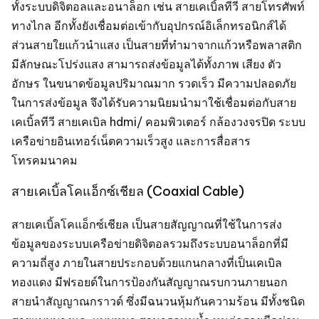
ทั้งระบบดิจิตอลและอนาล็อก เช่น สายเคเบิ้ลทีวี สายโทรศัพท์
ทางไกล อีกทั้งยังเชื่อมต่อเข้ากับอุปกรณ์อิเล็กทรอนิกส์ได้
ส่วนสายใยแก้วนำแสง เป็นสายที่ทำมาจากแก้วหรือพลาสติก
มีลักษณะโปร่งแสง สามารถส่งข้อมูลได้ทั้งภาพ เสียง ตัว
อักษร ในขนาดข้อมูลปริมาณมาก รวดเร็ว มีความปลอดภัย
ในการส่งข้อมูล จึงได้รับความนิยมนำมาใช้เชื่อมต่อกับสาย
เคเบิ้ลทีวี สายเคเบิล hdmi/ คอมพิวเตอร์ กล้องวงจรปิด ระบบ
เครือข่ายอินเทอร์เน็ตความเร็วสูง และการสื่อสาร
โทรคมนาคม
สายเคเบิ้ลโคแอ็กซ์เชียล (Coaxial Cable)
สายเคเบิ้ลโคแอ็กซ์เชียล เป็นสายสัญญาณที่ใช้ในการส่ง
ข้อมูลของระบบเครือข่ายดิจิตอลรวมถึงระบบอนาล็อกที่มี
ความถี่สูง ภายในสายประกอบด้วยแกนกลางที่เป็นเคเบิล
ทองแดง มีฟรอยด์ในการป้องกันสัญญาณรบกวนภายนอก
สายนำสัญญาณกราวด์ ซึ่งมีฉนวนหุ้มกันความร้อน มีทั้งชนิด